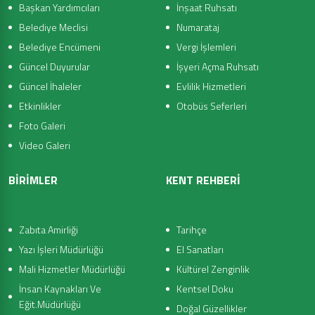
Başkan Yardımcıları
İnşaat Ruhsatı
Belediye Meclisi
Numarataj
Belediye Encümeni
Vergi İşlemleri
Güncel Duyurular
İşyeri Açma Ruhsatı
Güncel İhaleler
Evlilik Hizmetleri
Etkinlikler
Otobüs Seferleri
Foto Galeri
Video Galeri
BİRİMLER
KENT REHBERİ
Zabıta Amirliği
Tarihçe
Yazı İşleri Müdürlüğü
El Sanatları
Mali Hizmetler Müdürlüğü
Kültürel Zenginlik
İnsan Kaynakları Ve
Kentsel Doku
Eğit.Müdürlüğü
Doğal Güzellikler