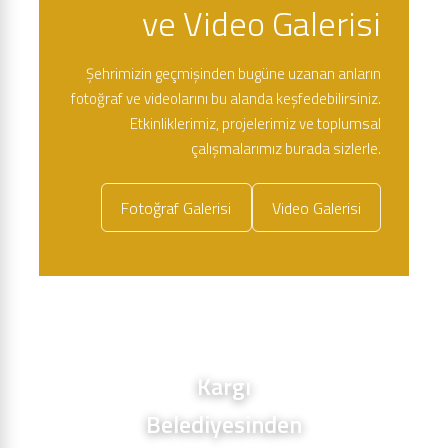
ve Video Galerisi
Şehrimizin geçmişinden bugüne uzanan anların
fotoğraf ve videolarını bu alanda keşfedebilirsiniz.
Etkinliklerimiz, projelerimiz ve toplumsal
çalışmalarımız burada sizlerle.
Fotoğraf Galerisi
Video Galerisi
Kargı
Belediyesinden